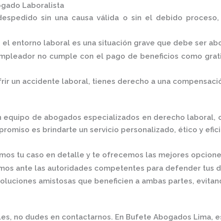
gado Laboralista
despedido sin una causa válida o sin el debido proceso
n el entorno laboral es una situación grave que debe ser a
empleador no cumple con el pago de beneficios como grati
frir un accidente laboral, tienes derecho a una compensac
n equipo de abogados especializados en derecho laboral, c
omiso es brindarte un servicio personalizado, ético y efic
mos tu caso en detalle y te ofrecemos las mejores opcione
mos ante las autoridades competentes para defender tus 
luciones amistosas que beneficien a ambas partes, evitan
les, no dudes en contactarnos.
En
Bufete Abogados Lima
, 