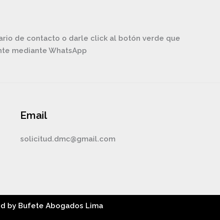
ario de contacto o darle click al botón verde que
ente mediante WhatsApp
Email
solicitud.dmc@gmail.com
ed by Bufete Abogados Lima