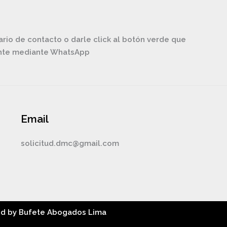
ario de contacto o darle click al botón verde que
ente mediante WhatsApp
Email
solicitud.dmc@gmail.com
ed by Bufete Abogados Lima