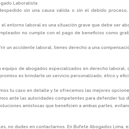
gado Laboralista
despedido sin una causa válida o sin el debido proceso
n el entorno laboral es una situación grave que debe ser a
empleador no cumple con el pago de beneficios como grati
frir un accidente laboral, tienes derecho a una compensac
n equipo de abogados especializados en derecho laboral, c
omiso es brindarte un servicio personalizado, ético y efic
mos tu caso en detalle y te ofrecemos las mejores opcione
mos ante las autoridades competentes para defender tus 
luciones amistosas que beneficien a ambas partes, evitan
les, no dudes en contactarnos.
En
Bufete Abogados Lima
, 