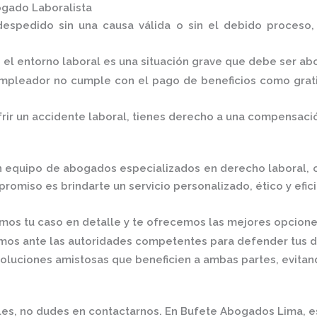
gado Laboralista
despedido sin una causa válida o sin el debido proceso
n el entorno laboral es una situación grave que debe ser a
empleador no cumple con el pago de beneficios como grati
frir un accidente laboral, tienes derecho a una compensac
n equipo de abogados especializados en derecho laboral, c
omiso es brindarte un servicio personalizado, ético y efic
mos tu caso en detalle y te ofrecemos las mejores opcione
mos ante las autoridades competentes para defender tus 
luciones amistosas que beneficien a ambas partes, evitan
les, no dudes en contactarnos.
En
Bufete Abogados Lima
, 