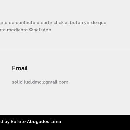
ario de contacto o darle click al botón verde que
ente mediante WhatsApp
Email
solicitud.dmc@gmail.com
ed by Bufete Abogados Lima