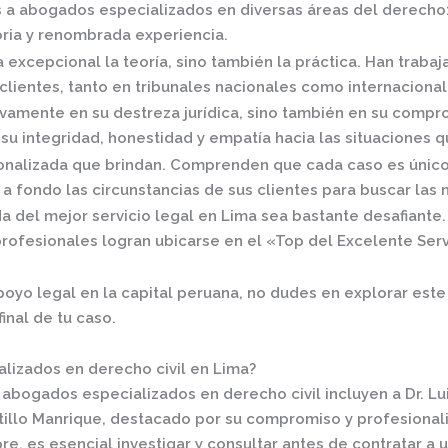
s a
abogados especializados
en diversas áreas del derecho: p
oria y renombrada experiencia.
xcepcional la teoría, sino también la práctica.
Han trabaja
lientes, tanto en tribunales nacionales como internacional
vamente en su destreza jurídica, sino también en su comprom
u integridad, honestidad y empatía hacia las situaciones qu
sonalizada que brindan. Comprenden que cada caso es único
 fondo las circunstancias de sus clientes para buscar las 
del mejor servicio legal en Lima sea bastante desafiante. P
rofesionales logran ubicarse en el
«Top del Excelente Serv
apoyo legal en la capital peruana, no dudes en explorar es
inal de tu caso.
lizados en derecho civil en Lima?
abogados especializados en derecho civil incluyen a
Dr. Lu
tillo Manrique
, destacado por su compromiso y profesional
, es esencial investigar y consultar antes de contratar a