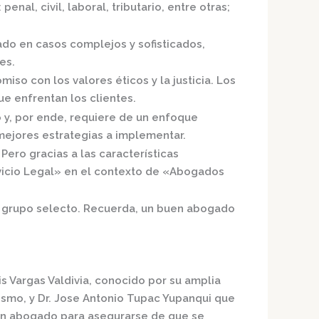
enal, civil, laboral, tributario, entre otras;
do en casos complejos y sofisticados,
es.
iso con los valores éticos y la justicia.
Los
e enfrentan los clientes.
 y, por ende, requiere de un enfoque
mejores estrategias a implementar.
ero gracias a las características
icio Legal»
en el contexto de «Abogados
te grupo selecto. Recuerda, un buen abogado
is Vargas Valdivia
, conocido por su amplia
ismo, y
Dr. Jose Antonio Tupac Yupanqui
que
 un abogado para asegurarse de que se