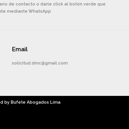
ario de contacto o darle click al botón verde que
ente mediante WhatsApp
Email
solicitud.dmc@gmail.com
ed by Bufete Abogados Lima