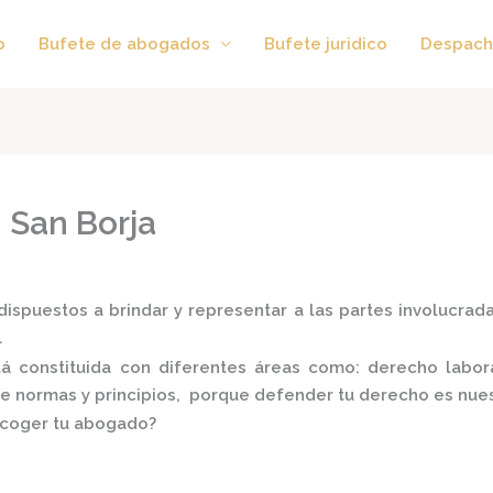
o
Bufete de abogados
Bufete juridico
Despach
 San Borja
ispuestos a brindar y representar a las partes involucradas
.
tá constituida con diferentes áreas como: derecho laboral
 de normas y principios, porque defender tu derecho es nues
scoger tu abogado?