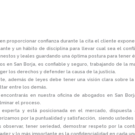
n proporcionar confianza durante la cita el cliente expone
nte y un hábito de disciplina para llevar cual sea el conf
estos y leales guardando una óptima postura para tener é
os en San Borja,
es confiable y seguro, trabajando de la m
er los derechos y defender la causa de la justicia.
, además de leyes debe tener una visión clara sobre la 
altar entre los demás.
 encontrarás en nuestra
oficina de abogados en San Bor
ulminar el proceso.
experta y está posicionada en el mercado
,
dispuesta 
rizamos por la puntualidad y satisfacción, siendo ustedes
 observar, tener seriedad, demostrar respeto por la cont
radez y lo más importante es la confidencialidad en cada u