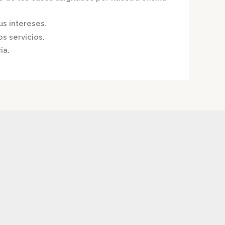
us intereses.
s servicios.
ia.