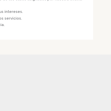
us intereses.
s servicios.
ia.