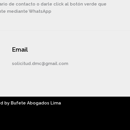
ario de contacto o darle click al botón verde que
ente mediante WhatsApp
Email
solicitud.dmc@gmail.com
ed by Bufete Abogados Lima