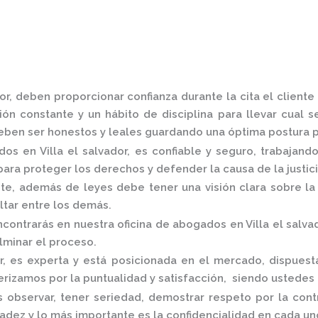
or,
deben proporcionar confianza durante la cita el client
ón constante y un hábito de disciplina para llevar cual s
ben ser honestos y leales guardando una óptima postura pa
dos en Villa el salvador,
es confiable y seguro, trabajand
ara proteger los derechos y defender la causa de la justic
, además de leyes debe tener una visión clara sobre la 
altar entre los demás.
ncontrarás en nuestra
oficina de abogados en Villa el salva
ulminar el proceso.
r,
es
experta y está posicionada en el mercado
,
dispuest
rizamos por la puntualidad y satisfacción, siendo ustedes
 observar, tener seriedad, demostrar respeto por la cont
radez y lo más importante es la confidencialidad en cada u