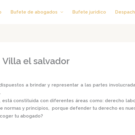
o
Bufete de abogados
Bufete juridico
Despach
Villa el salvador
ispuestos a brindar y representar a las partes involucradas
.
,
está constituida con diferentes áreas como: derecho labora
 de normas y principios, porque defender tu derecho es nues
scoger tu abogado?